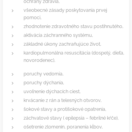
ochrany zdravia,
všeobecné zásady poskytovania prvej
pomoci,
zhodnotenie zdravotného stavu postihnutého,
aktivácia záchranného systému,
základné úkony zachraňujúce život,
kardiopulmonálna resuscitácia (dospelý, dieťa,
novorodenec),
poruchy vedomia,
poruchy dýchania,
uvoľnenie dýchacích ciest,
krvácanie z rán a telesných otvorov,
šokové stavy a protišokové opatrenia,
záchvatové stavy ( epilepsia – febrilné kŕče),
ošetrenie zlomenín, poranenia kĺbov,