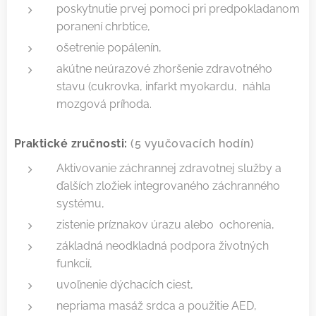
poskytnutie prvej pomoci pri predpokladanom
poranení chrbtice,
ošetrenie popálenín,
akútne neúrazové zhoršenie zdravotného
stavu (cukrovka, infarkt myokardu, náhla
mozgová príhoda.
Praktické zručnosti:
(5 vyučovacích hodín)
Aktivovanie záchrannej zdravotnej služby a
ďalších zložiek integrovaného záchranného
systému,
zistenie príznakov úrazu alebo ochorenia,
základná neodkladná podpora životných
funkcií,
uvoľnenie dýchacích ciest,
nepriama masáž srdca a použitie AED,